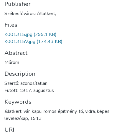
Publisher
Székesfővárosi Állatkert,
Files
K001315.jpg
(299.1 KB)
K001315V.jpg
(174.43 KB)
Abstract
Műrom
Description
Szerző: azonosítatlan
Futott: 1917. augusztus
Keywords
állatkert
,
vár
,
kapu
,
romos építmény
,
tó
,
vidra
,
képes
levelezőlap
,
1913
URI