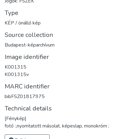
Jogok: FSZEK
Type
KÉP / önálló kép
Source collection
Budapest-képarchívum
Image identifier
K001315
K001315v
MARC identifier
bibFSZ01817975
Technical details
[Fénykép]
fotó :,nyomtatott másolat, képeslap, monokróm ;