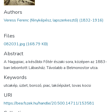
Authors
Veress Ferenc (fényképész, lapszerkesztő) (1832-1916)
Files
082031.jpg
(168.79 KB)
Abstract
A Nagypiac, a későbbi Főtér északi sora, középen az 1883-
ban lebontott Lábasház. Távolabb a Belmonostor utca.
Keywords
utcakép
,
üzlet
,
borozó
,
piac
,
lakóépület
,
lovas kocsi
URI
https://bea.fszek.hu/handle/20.500.14711/153581