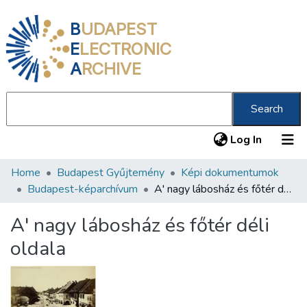
B
UDAPEST
E
LECTRONIC
A
RCHIVE
Search
(current
Log In
Home
Budapest Gyűjtemény
Képi dokumentumok
Communities & Collections
Budapest-képarchívum
A' nagy lábosház és főtér déli oldala
All of DSpace
A' nagy lábosház és főtér déli
Statistics
oldala
About us