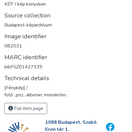
KÉP / kép könyvben
Source collection
Budapest-képarchívum
Image identifier
082031
MARC identifier
bibFSZ01427339
Technical details
[Fénykép] /
fotó :,poz., albumin, monokróm ;
Full item page
1088 Budapest, Szabó
Ervin tér 1.