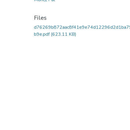
Files
d76269b872aac8f41e9e74d12296d2d1ba7
b9e.pdf
(623.11 KB)