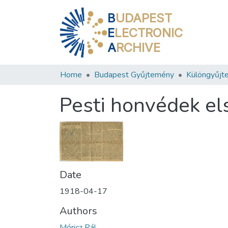
B
UDAPEST
E
LECTRONIC
A
RCHIVE
Home
Budapest Gyűjtemény
Különgyűjt
Pesti honvédek els
Date
1918-04-17
Authors
Móricz Pál