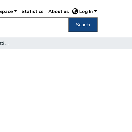
DSpace
Statistics
About us
Log In
Search
Pesti honvédek első tiszti kara