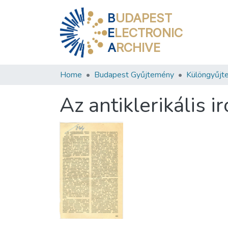
B
UDAPEST
E
LECTRONIC
A
RCHIVE
Home
Budapest Gyűjtemény
Különgyűjt
Az antiklerikális 