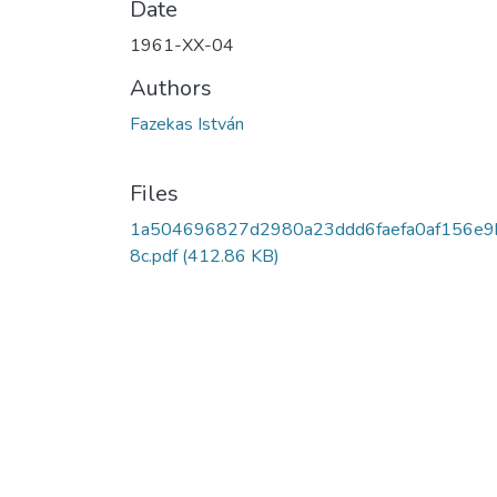
Date
1961-XX-04
Authors
Fazekas István
Files
1a504696827d2980a23ddd6faefa0af156e9
8c.pdf
(412.86 KB)