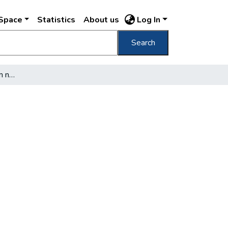
DSpace
Statistics
About us
Log In
Search
Az antiklerikális irodalom népszerűsítése