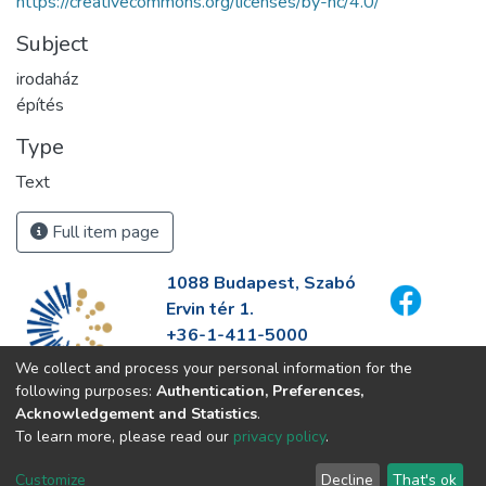
https://creativecommons.org/licenses/by-nc/4.0/
Subject
irodaház
építés
Type
Text
Full item page
1088 Budapest, Szabó
Ervin tér 1.
+36-1-411-5000
info@fszek.hu
We collect and process your personal information for the
https://fszek.hu
following purposes:
Authentication, Preferences,
Acknowledgement and Statistics
.
To learn more, please read our
privacy policy
.
Customize
Decline
That's ok