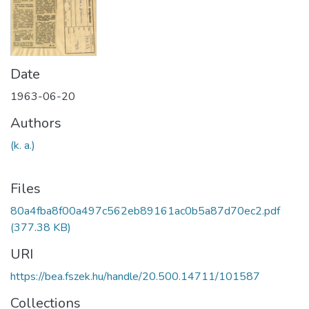
Date
1963-06-20
Authors
(k. a.)
Files
80a4fba8f00a497c562eb89161ac0b5a87d70ec2.pdf
(377.38 KB)
URI
https://bea.fszek.hu/handle/20.500.14711/101587
Collections