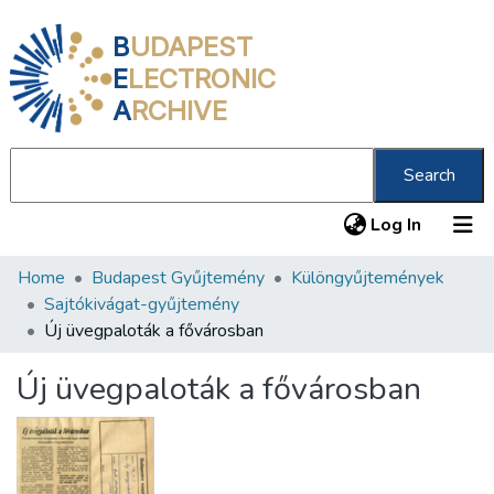
B
UDAPEST
E
LECTRONIC
A
RCHIVE
Search
(current
Log In
Home
Budapest Gyűjtemény
Különgyűjtemények
Communities & Collections
Sajtókivágat-gyűjtemény
All of DSpace
Új üvegpaloták a fővárosban
Statistics
Új üvegpaloták a fővárosban
About us