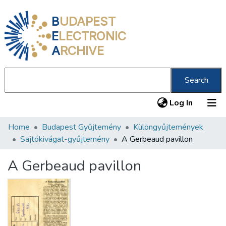
B
UDAPEST
E
LECTRONIC
A
RCHIVE
Search
(current
Log In
Home
Budapest Gyűjtemény
Különgyűjtemények
Communities & Collections
Sajtókivágat-gyűjtemény
A Gerbeaud pavillon
All of DSpace
A Gerbeaud pavillon
Statistics
About us