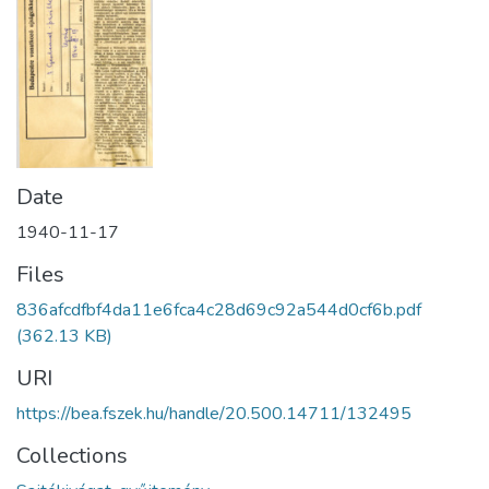
Date
1940-11-17
Files
836afcdfbf4da11e6fca4c28d69c92a544d0cf6b.pdf
(362.13 KB)
URI
https://bea.fszek.hu/handle/20.500.14711/132495
Collections