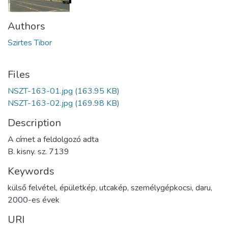
Authors
Szirtes Tibor
Files
NSZT-163-01.jpg
(163.95 KB)
NSZT-163-02.jpg
(169.98 KB)
Description
A címet a feldolgozó adta
B. kisny. sz. 7139
Keywords
külső felvétel
,
épületkép
,
utcakép
,
személygépkocsi
,
daru
,
2000-es évek
URI