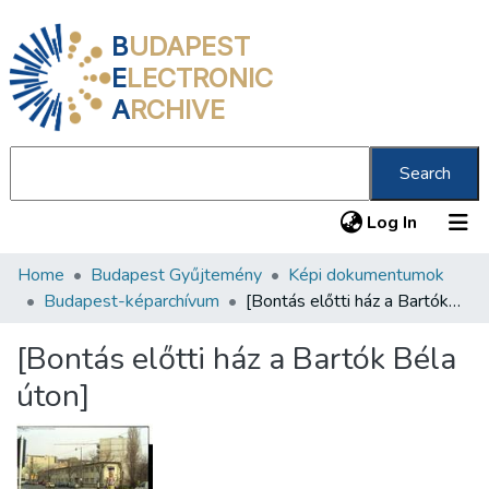
B
UDAPEST
E
LECTRONIC
A
RCHIVE
Search
(current
Log In
Home
Budapest Gyűjtemény
Képi dokumentumok
Communities & Collections
Budapest-képarchívum
[Bontás előtti ház a Bartók Béla úton]
All of DSpace
[Bontás előtti ház a Bartók Béla
Statistics
úton]
About us