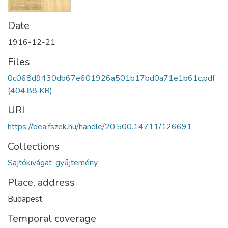
Date
1916-12-21
Files
0c068d9430db67e601926a501b17bd0a71e1b61c.pdf
(404.88 KB)
URI
https://bea.fszek.hu/handle/20.500.14711/126691
Collections
Sajtókivágat-gyűjtemény
Place, address
Budapest
Temporal coverage