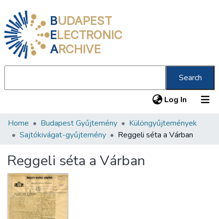
B
UDAPEST
E
LECTRONIC
A
RCHIVE
Search
(current
Log In
Home
Budapest Gyűjtemény
Különgyűjtemények
Communities & Collections
Sajtókivágat-gyűjtemény
Reggeli séta a Várban
All of DSpace
Reggeli séta a Várban
Statistics
About us