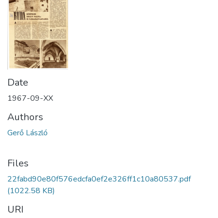
Date
1967-09-XX
Authors
Gerő László
Files
22fabd90e80f576edcfa0ef2e326ff1c10a80537.pdf
(1022.58 KB)
URI