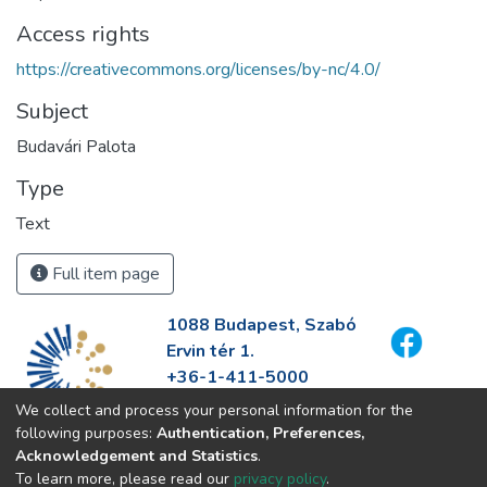
Access rights
https://creativecommons.org/licenses/by-nc/4.0/
Subject
Budavári Palota
Type
Text
Full item page
1088 Budapest, Szabó
Ervin tér 1.
+36-1-411-5000
info@fszek.hu
We collect and process your personal information for the
https://fszek.hu
following purposes:
Authentication, Preferences,
Acknowledgement and Statistics
.
To learn more, please read our
privacy policy
.