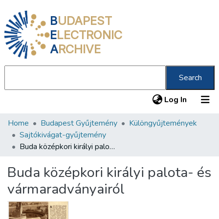
B
UDAPEST
E
LECTRONIC
A
RCHIVE
Search
(current
Log In
Home
Budapest Gyűjtemény
Különgyűjtemények
Communities & Collections
Sajtókivágat-gyűjtemény
All of DSpace
Buda középkori királyi palota- és vármaradványairól
Statistics
Buda középkori királyi palota- és
About us
vármaradványairól