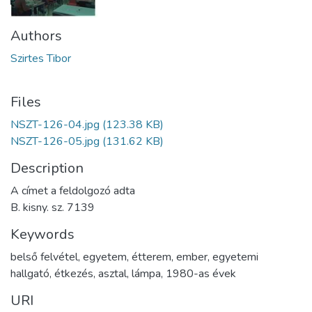
Authors
Szirtes Tibor
Files
NSZT-126-04.jpg
(123.38 KB)
NSZT-126-05.jpg
(131.62 KB)
Description
A címet a feldolgozó adta
B. kisny. sz. 7139
Keywords
belső felvétel
,
egyetem
,
étterem
,
ember
,
egyetemi
hallgató
,
étkezés
,
asztal
,
lámpa
,
1980-as évek
URI