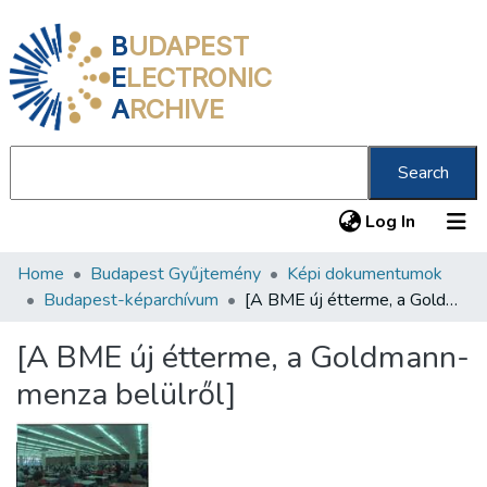
B
UDAPEST
E
LECTRONIC
A
RCHIVE
Search
(current
Log In
Home
Budapest Gyűjtemény
Képi dokumentumok
Communities & Collections
Budapest-képarchívum
[A BME új étterme, a Goldmann-menza belülről]
All of DSpace
[A BME új étterme, a Goldmann-
Statistics
menza belülről]
About us