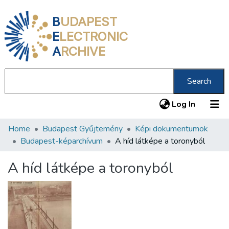
B
UDAPEST
E
LECTRONIC
A
RCHIVE
Search
(current
Log In
Home
Budapest Gyűjtemény
Képi dokumentumok
Communities & Collections
Budapest-képarchívum
A híd látképe a toronyból
All of DSpace
A híd látképe a toronyból
Statistics
About us