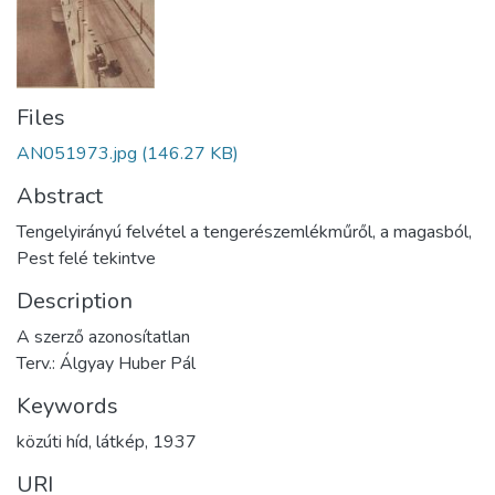
Files
AN051973.jpg
(146.27 KB)
Abstract
Tengelyirányú felvétel a tengerészemlékműről, a magasból,
Pest felé tekintve
Description
A szerző azonosítatlan
Terv.: Álgyay Huber Pál
Keywords
közúti híd
,
látkép
,
1937
URI