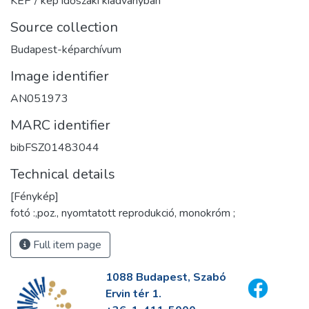
KÉP / kép időszaki kiadványban
Source collection
Budapest-képarchívum
Image identifier
AN051973
MARC identifier
bibFSZ01483044
Technical details
[Fénykép]
fotó :,poz., nyomtatott reprodukció, monokróm ;
Full item page
1088 Budapest, Szabó
Ervin tér 1.