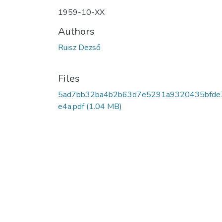
1959-10-XX
Authors
Ruisz Dezső
Files
5ad7bb32ba4b2b63d7e5291a9320435bfde
e4a.pdf
(1.04 MB)