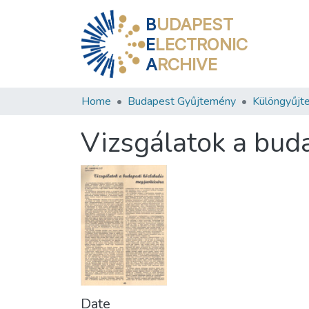
B
UDAPEST
E
LECTRONIC
A
RCHIVE
Home
Budapest Gyűjtemény
Különgyűjt
Vizsgálatok a bud
Date