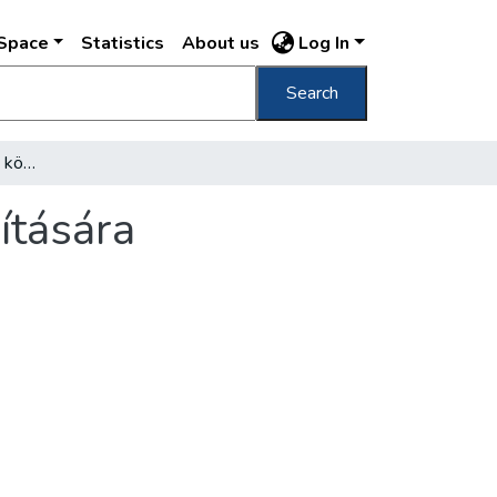
DSpace
Statistics
About us
Log In
Search
Vizsgálatok a budapesti közlekedés megjavítására
ítására