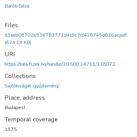
Baróti Géza
Files
d3aeb08702b936783771d4c9c7cf428745d826ac.pdf
(624.14 KB)
URI
https://bea.fszek.hu/handle/20.500.14711/118072
Collections
Sajtókivágat-gyűjtemény
Place, address
Budapest
Temporal coverage
1975