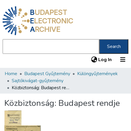
B
UDAPEST
E
LECTRONIC
A
RCHIVE
Search
(current
Log In
Home
Budapest Gyűjtemény
Különgyűjtemények
Communities & Collections
Sajtókivágat-gyűjtemény
All of DSpace
Közbiztonság: Budapest rendje
Statistics
Közbiztonság: Budapest rendje
About us