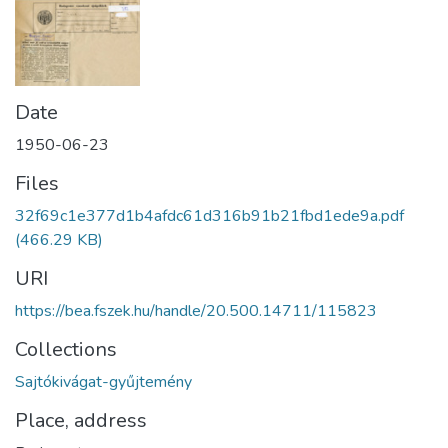
Date
1950-06-23
Files
32f69c1e377d1b4afdc61d316b91b21fbd1ede9a.pdf
(466.29 KB)
URI
https://bea.fszek.hu/handle/20.500.14711/115823
Collections
Sajtókivágat-gyűjtemény
Place, address