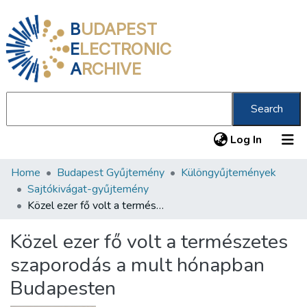
B
UDAPEST
E
LECTRONIC
A
RCHIVE
Search
(current
Log In
Home
Budapest Gyűjtemény
Különgyűjtemények
Communities & Collections
Sajtókivágat-gyűjtemény
All of DSpace
Közel ezer fő volt a természetes szaporodás a mult hónapban Budapesten
Statistics
Közel ezer fő volt a természetes
About us
szaporodás a mult hónapban
Budapesten