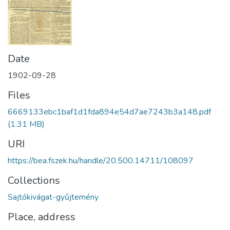
Date
1902-09-28
Files
6669133ebc1baf1d1fda894e54d7ae7243b3a148.pdf
(1.31 MB)
URI
https://bea.fszek.hu/handle/20.500.14711/108097
Collections
Sajtókivágat-gyűjtemény
Place, address