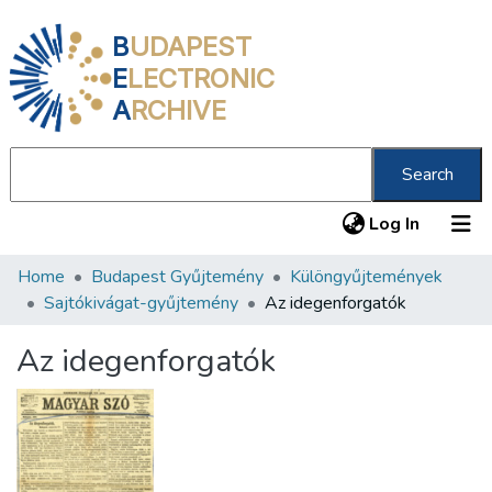
B
UDAPEST
E
LECTRONIC
A
RCHIVE
Search
(current
Log In
Home
Budapest Gyűjtemény
Különgyűjtemények
Communities & Collections
Sajtókivágat-gyűjtemény
Az idegenforgatók
All of DSpace
Az idegenforgatók
Statistics
About us