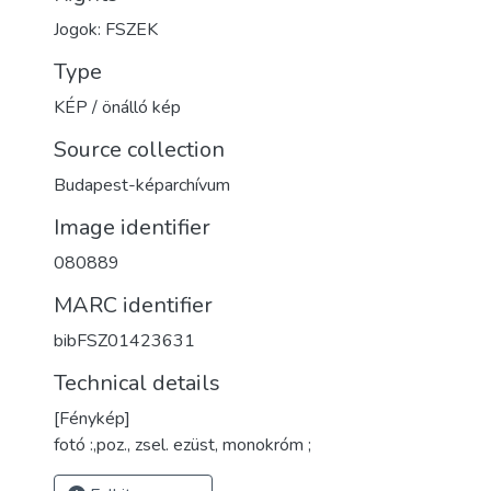
Jogok: FSZEK
Type
KÉP / önálló kép
Source collection
Budapest-képarchívum
Image identifier
080889
MARC identifier
bibFSZ01423631
Technical details
[Fénykép]
fotó :,poz., zsel. ezüst, monokróm ;