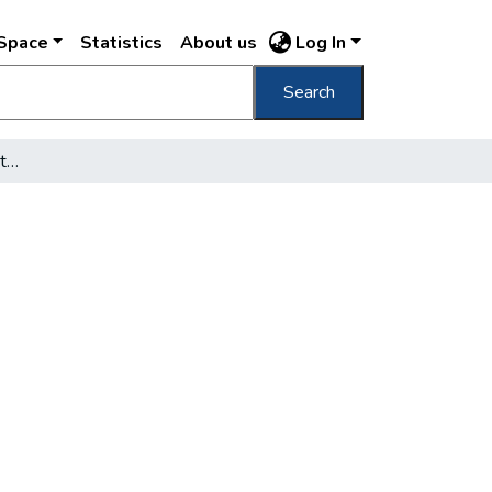
DSpace
Statistics
About us
Log In
Search
[Háborús romok Budapesten]