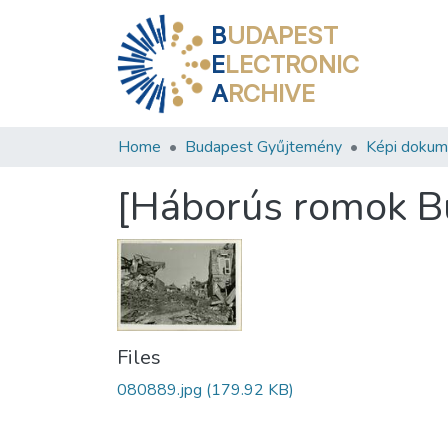
B
UDAPEST
E
LECTRONIC
A
RCHIVE
Home
Budapest Gyűjtemény
Képi doku
[Háborús romok B
Files
080889.jpg
(179.92 KB)