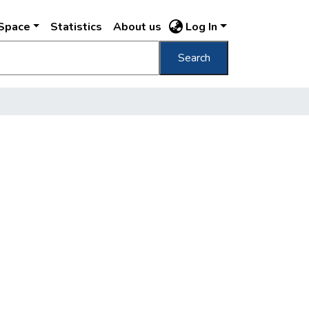
DSpace
Statistics
About us
Log In
Search