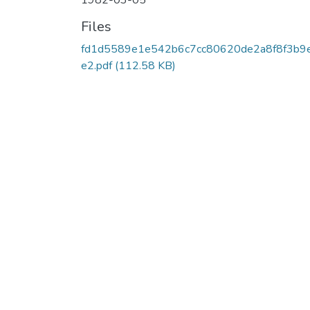
1982-03-05
Files
fd1d5589e1e542b6c7cc80620de2a8f8f3b9
e2.pdf
(112.58 KB)