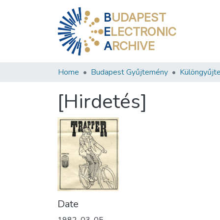
B
UDAPEST
E
LECTRONIC
A
RCHIVE
Home
Budapest Gyűjtemény
Különgyűjt
[Hirdetés]
Date