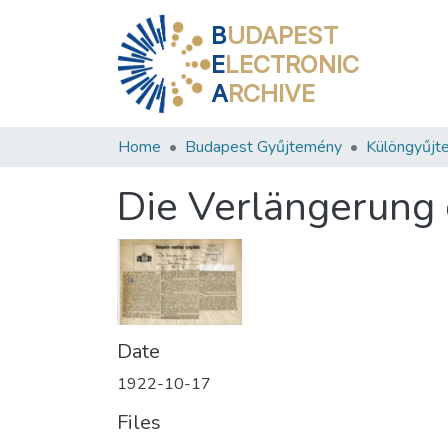
B
UDAPEST
E
LECTRONIC
A
RCHIVE
Home
Budapest Gyűjtemény
Különgyűjt
Die Verlängerung 
Date
1922-10-17
Files