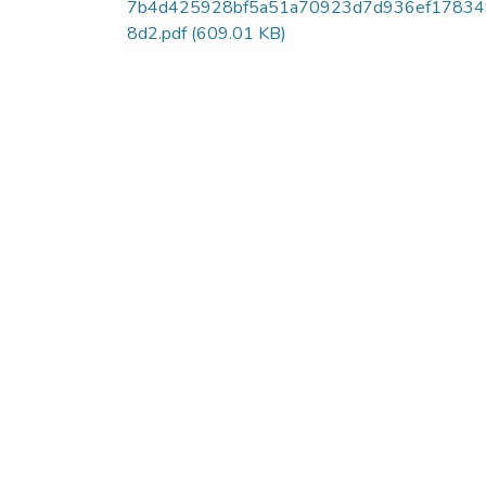
7b4d425928bf5a51a70923d7d936ef17834
8d2.pdf
(609.01 KB)