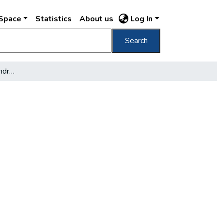
DSpace
Statistics
About us
Log In
Search
Die Verlängerung der Andrássy-út