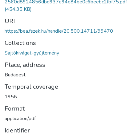
2560d8924856dbd937e94e84be0c6beebc2fbf75.pdf
(454.35 KB)
URI
https://bea.fszek.hu/handle/20.500.14711/99470
Collections
Sajtókivágat-gyűjtemény
Place, address
Budapest
Temporal coverage
1958
Format
application/pdf
Identifier