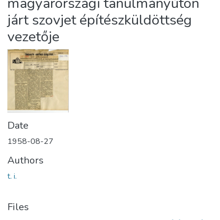
magyarországi tanulmányúton
járt szovjet építészküldöttség
vezetője
Date
1958-08-27
Authors
t. i.
Files