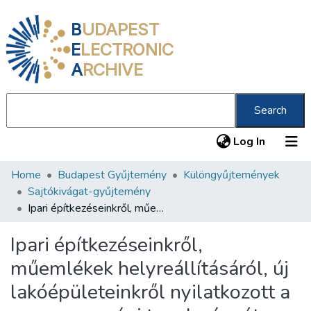
B
UDAPEST
E
LECTRONIC
A
RCHIVE
Search
(current
Log In
Home
Budapest Gyűjtemény
Különgyűjtemények
Communities & Collections
Sajtókivágat-gyűjtemény
All of DSpace
Ipari építkezéseinkről, műemlékek helyreállításáról, új lakóépületeinkről nyilatkozott a magyarországi tanulmányúton járt szovjet építészküldöttség vezetője
Statistics
Ipari építkezéseinkről,
About us
műemlékek helyreállításáról, új
lakóépületeinkről nyilatkozott a