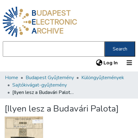
B
UDAPEST
E
LECTRONIC
A
RCHIVE
Search
(current
Log In
Home
Budapest Gyűjtemény
Különgyűjtemények
Communities & Collections
Sajtókivágat-gyűjtemény
All of DSpace
[Ilyen lesz a Budavári Palota]
Statistics
[Ilyen lesz a Budavári Palota]
About us