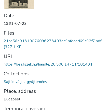
Date
1961-07-29
Files
21cd56e91310076096273403ec9bfdadd69c92f7.pdf
(327.1 KB)
URI
https://bea.fszek.hu/handle/20.500.14711/101491
Collections
Sajtókivágat-gyűjtemény
Place, address
Budapest
Temporal coverage