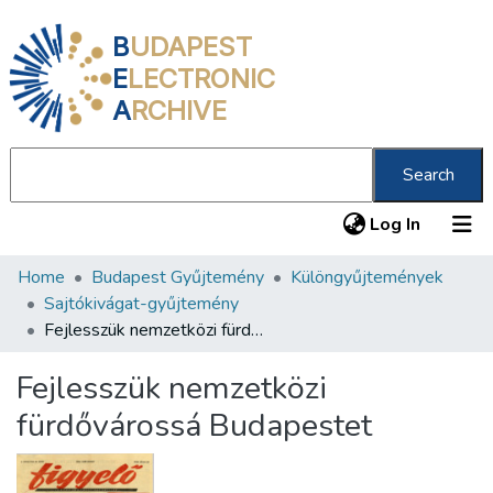
B
UDAPEST
E
LECTRONIC
A
RCHIVE
Search
(current
Log In
Home
Budapest Gyűjtemény
Különgyűjtemények
Communities & Collections
Sajtókivágat-gyűjtemény
All of DSpace
Fejlesszük nemzetközi fürdővárossá Budapestet
Statistics
Fejlesszük nemzetközi
About us
fürdővárossá Budapestet