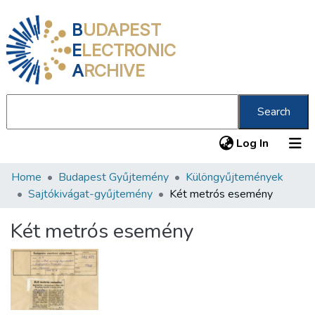
B
UDAPEST
E
LECTRONIC
A
RCHIVE
Search
(current
Log In
Home
Budapest Gyűjtemény
Különgyűjtemények
Communities & Collections
Sajtókivágat-gyűjtemény
Két metrós esemény
All of DSpace
Két metrós esemény
Statistics
About us