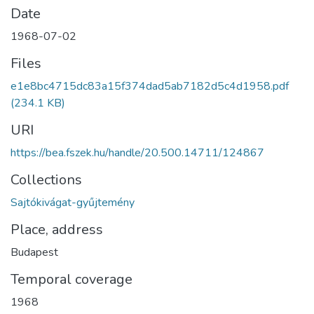
Date
1968-07-02
Files
e1e8bc4715dc83a15f374dad5ab7182d5c4d1958.pdf
(234.1 KB)
URI
https://bea.fszek.hu/handle/20.500.14711/124867
Collections
Sajtókivágat-gyűjtemény
Place, address
Budapest
Temporal coverage
1968