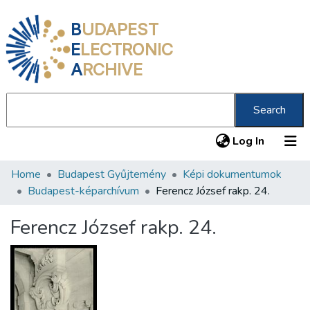
B
UDAPEST
E
LECTRONIC
A
RCHIVE
Search
(current
Log In
Home
Budapest Gyűjtemény
Képi dokumentumok
Communities & Collections
Budapest-képarchívum
Ferencz József rakp. 24.
All of DSpace
Ferencz József rakp. 24.
Statistics
About us