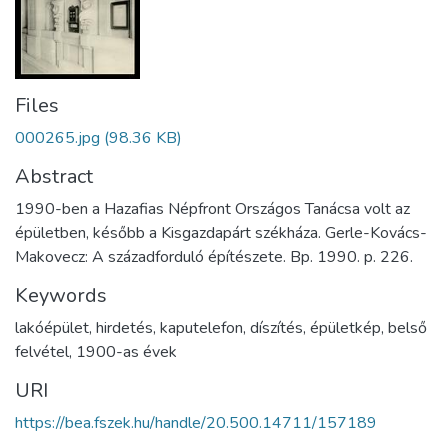
Files
000265.jpg
(98.36 KB)
Abstract
1990-ben a Hazafias Népfront Országos Tanácsa volt az
épületben, később a Kisgazdapárt székháza. Gerle-Kovács-
Makovecz: A századforduló építészete. Bp. 1990. p. 226.
Keywords
lakóépület
,
hirdetés
,
kaputelefon
,
díszítés
,
épületkép
,
belső
felvétel
,
1900-as évek
URI
https://bea.fszek.hu/handle/20.500.14711/157189