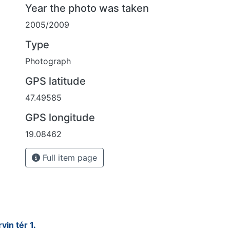
Year the photo was taken
2005/2009
Type
Photograph
GPS latitude
47.49585
GPS longitude
19.08462
Full item page
in tér 1.