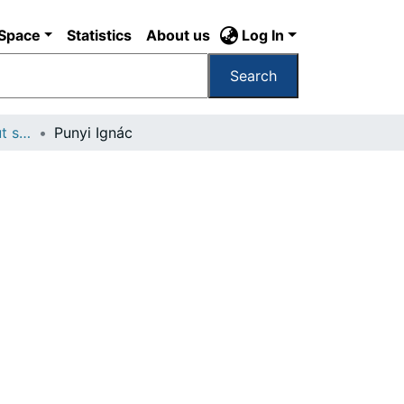
DSpace
Statistics
About us
Log In
Search
Budapest VIII Fiumei út sírkert 4. rész
Punyi Ignác