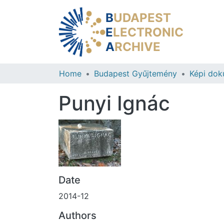
B
UDAPEST
E
LECTRONIC
A
RCHIVE
Home
Budapest Gyűjtemény
Képi do
Punyi Ignác
Date
2014-12
Authors