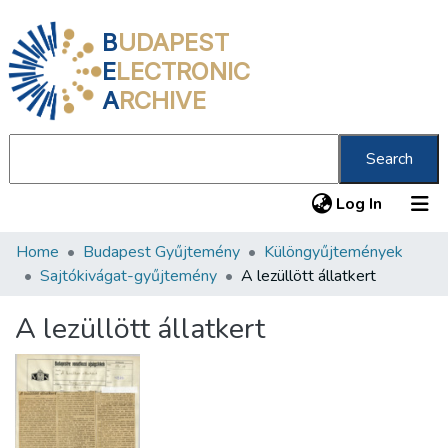
B
UDAPEST
E
LECTRONIC
A
RCHIVE
Search
(current
Log In
Home
Budapest Gyűjtemény
Különgyűjtemények
Communities & Collections
Sajtókivágat-gyűjtemény
A lezüllött állatkert
All of DSpace
A lezüllött állatkert
Statistics
About us