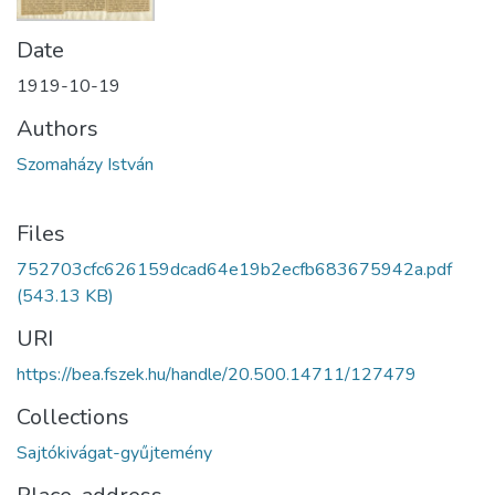
Date
1919-10-19
Authors
Szomaházy István
Files
752703cfc626159dcad64e19b2ecfb683675942a.pdf
(543.13 KB)
URI
https://bea.fszek.hu/handle/20.500.14711/127479
Collections
Sajtókivágat-gyűjtemény