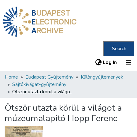
B
UDAPEST
E
LECTRONIC
A
RCHIVE
Search
(current
Log In
Home
Budapest Gyűjtemény
Különgyűjtemények
Communities & Collections
Sajtókivágat-gyűjtemény
All of DSpace
Ötször utazta körül a világot a múzeumalapitó Hopp Ferenc
Statistics
Ötször utazta körül a világot a
About us
múzeumalapitó Hopp Ferenc