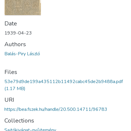
Date
1939-04-23
Authors
Balás-Piry László
Files
53e79d9de199a435112b11492cabc45de2b9488a.pdf
(1.17 MB)
URI
https://bea.fszek.hu/handle/20.500.14711/96783
Collections
Sajtókivágat-gyűjtemény