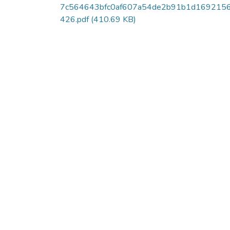
7c564643bfc0af607a54de2b91b1d169215
426.pdf
(410.69 KB)