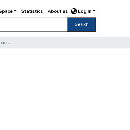
DSpace
Statistics
About us
Log In
Search
Elkészült a Lánchíd forgalmi terve