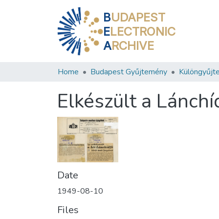
B
UDAPEST
E
LECTRONIC
A
RCHIVE
Home
Budapest Gyűjtemény
Különgyűjt
Elkészült a Lánchí
Date
1949-08-10
Files