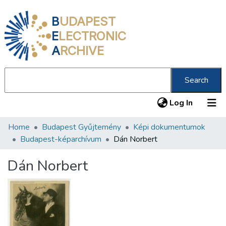
B
UDAPEST
E
LECTRONIC
A
RCHIVE
Search
(current
Log In
Home
Budapest Gyűjtemény
Képi dokumentumok
Communities & Collections
Budapest-képarchívum
Dán Norbert
All of DSpace
Dán Norbert
Statistics
About us