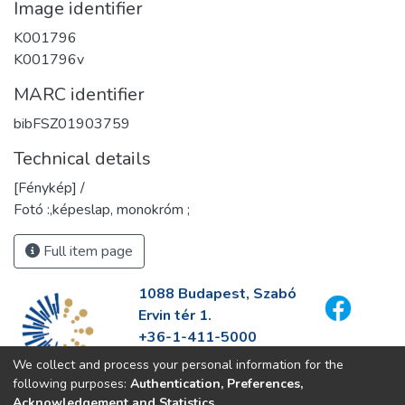
Image identifier
K001796
K001796v
MARC identifier
bibFSZ01903759
Technical details
[Fénykép] /
Fotó :,képeslap, monokróm ;
Full item page
1088 Budapest, Szabó
Ervin tér 1.
+36-1-411-5000
info@fszek.hu
We collect and process your personal information for the
https://fszek.hu
following purposes:
Authentication, Preferences,
Acknowledgement and Statistics
.