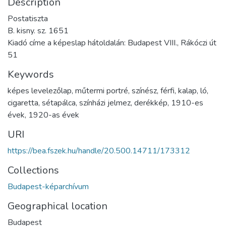
Description
Postatiszta
B. kisny. sz. 1651
Kiadó címe a képeslap hátoldalán: Budapest VIII., Rákóczi út
51
Keywords
képes levelezőlap
,
műtermi portré
,
színész
,
férfi
,
kalap
,
ló
,
cigaretta
,
sétapálca
,
színházi jelmez
,
derékkép
,
1910-es
évek
,
1920-as évek
URI
https://bea.fszek.hu/handle/20.500.14711/173312
Collections
Budapest-képarchívum
Geographical location
Budapest