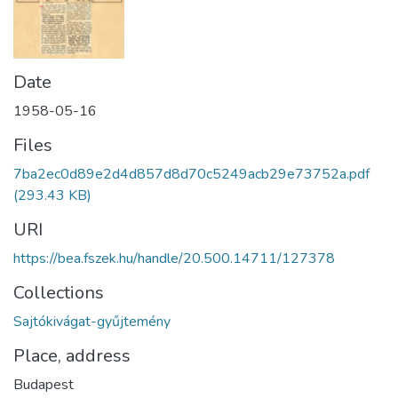
Date
1958-05-16
Files
7ba2ec0d89e2d4d857d8d70c5249acb29e73752a.pdf
(293.43 KB)
URI
https://bea.fszek.hu/handle/20.500.14711/127378
Collections
Sajtókivágat-gyűjtemény
Place, address
Budapest