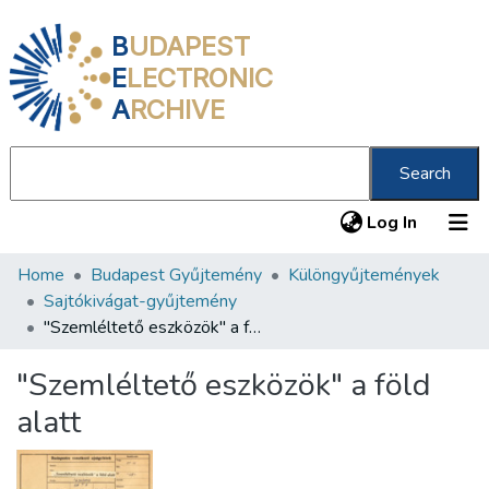
B
UDAPEST
E
LECTRONIC
A
RCHIVE
Search
(current
Log In
Home
Budapest Gyűjtemény
Különgyűjtemények
Communities & Collections
Sajtókivágat-gyűjtemény
All of DSpace
"Szemléltető eszközök" a föld alatt
Statistics
"Szemléltető eszközök" a föld
About us
alatt