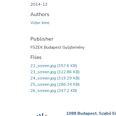
2014-12
Authors
Vizler Imre
Publisher
FSZEK Budapest Gyűjtemény
Files
22_screen.jpg
(357.6 KB)
23_screen.jpg
(322.86 KB)
24_screen.jpg
(319.29 KB)
25_screen.jpg
(286.34 KB)
26_screen.jpg
(347.2 KB)
1088 Budapest, Szabó Erv