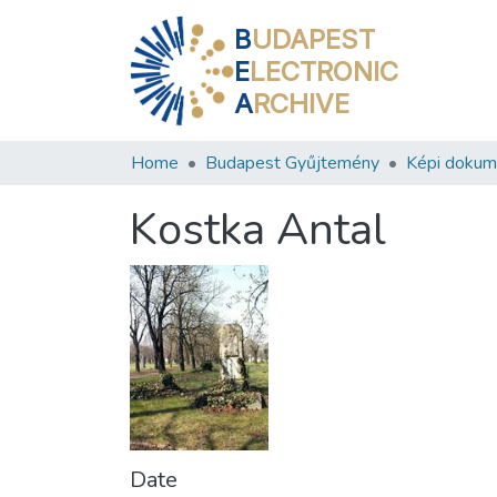
B
UDAPEST
E
LECTRONIC
A
RCHIVE
Home
Budapest Gyűjtemény
Képi doku
Kostka Antal
Date