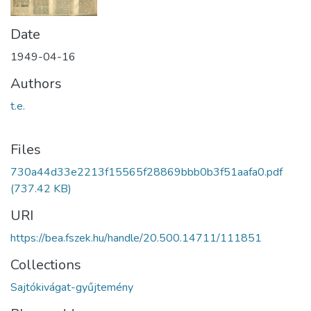
Date
1949-04-16
Authors
t.e.
Files
730a44d33e2213f15565f28869bbb0b3f51aafa0.pdf
(737.42 KB)
URI
https://bea.fszek.hu/handle/20.500.14711/111851
Collections
Sajtókivágat-gyűjtemény