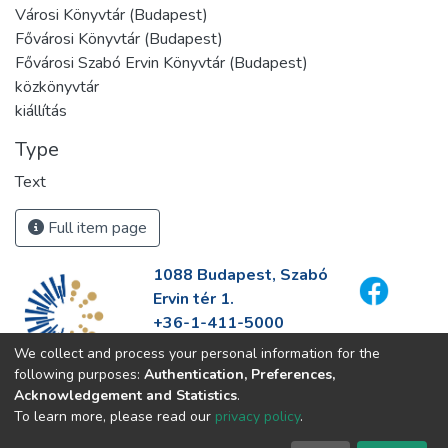
Városi Könyvtár (Budapest)
Fővárosi Könyvtár (Budapest)
Fővárosi Szabó Ervin Könyvtár (Budapest)
közkönyvtár
kiállítás
Type
Text
Full item page
1088 Budapest, Szabó
Ervin tér 1.
+36-1-411-5000
info@fszek.hu
We collect and process your personal information for the
https://fszek.hu
following purposes:
Authentication, Preferences,
Acknowledgement and Statistics
.
To learn more, please read our
privacy policy
.