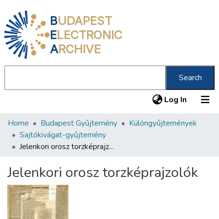
B
UDAPEST
E
LECTRONIC
A
RCHIVE
Search
(current
Log In
Home
Budapest Gyűjtemény
Különgyűjtemények
Communities & Collections
Sajtókivágat-gyűjtemény
All of DSpace
Jelenkori orosz torzképrajzolók
Statistics
Jelenkori orosz torzképrajzolók
About us