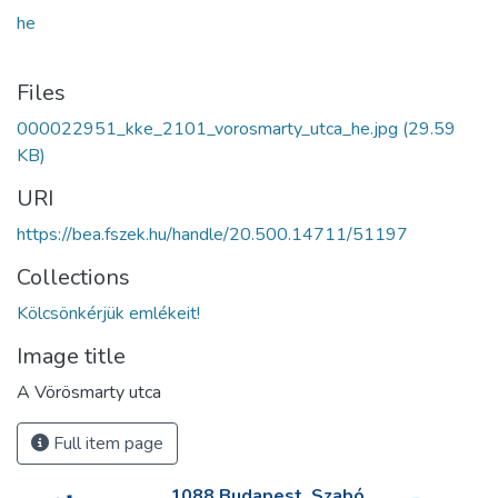
he
Files
000022951_kke_2101_vorosmarty_utca_he.jpg
(29.59
KB)
URI
https://bea.fszek.hu/handle/20.500.14711/51197
Collections
Kölcsönkérjük emlékeit!
Image title
A Vörösmarty utca
Full item page
1088 Budapest, Szabó