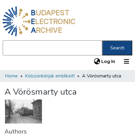
B
UDAPEST
E
LECTRONIC
A
RCHIVE
Search
(current
Log In
Home
Kölcsönkérjük emlékeit!
A Vörösmarty utca
Communities & Collections
All of DSpace
A Vörösmarty utca
Statistics
About us
Authors