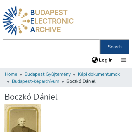
B
UDAPEST
E
LECTRONIC
A
RCHIVE
Search
(current
Log In
Home
Budapest Gyűjtemény
Képi dokumentumok
Communities & Collections
Budapest-képarchívum
Boczkó Dániel
All of DSpace
Boczkó Dániel
Statistics
About us