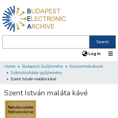
B
UDAPEST
E
LECTRONIC
A
RCHIVE
Search
(current
Log In
Home
Budapest Gyűjtemény
Kisnyomtatványok
Communities & Collections
Számolócédula-gyűjtemény
All of DSpace
Szent István maláta kávé
Statistics
Szent István maláta kávé
About us