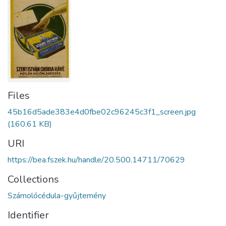
Files
45b16d5ade383e4d0fbe02c96245c3f1_screen.jpg
(160.61 KB)
URI
https://bea.fszek.hu/handle/20.500.14711/70629
Collections
Számolócédula-gyűjtemény
Identifier