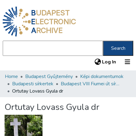
B
UDAPEST
E
LECTRONIC
A
RCHIVE
Search
(current
Log In
Home
Budapest Gyűjtemény
Képi dokumentumok
Communities & Collections
Budapesti sírkertek
Budapest VIII Fiumei út sírkert 2. rész
All of DSpace
Ortutay Lovass Gyula dr
Statistics
Ortutay Lovass Gyula dr
About us