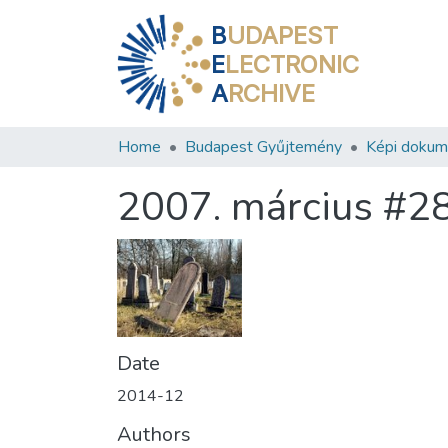
B
UDAPEST
E
LECTRONIC
A
RCHIVE
Home
Budapest Gyűjtemény
Képi doku
2007. március #2
Date
2014-12
Authors