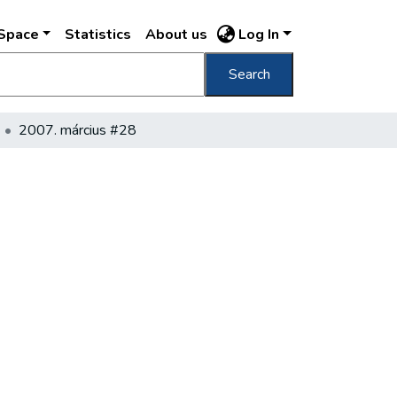
DSpace
Statistics
About us
Log In
Search
2007. március #28