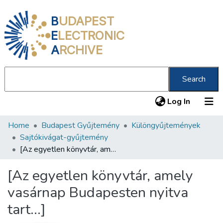
B
UDAPEST
E
LECTRONIC
A
RCHIVE
Search
(current
Log In
Home
Budapest Gyűjtemény
Különgyűjtemények
Communities & Collections
Sajtókivágat-gyűjtemény
All of DSpace
[Az egyetlen könyvtár, amely vasárnap Budapesten nyitva tart...]
Statistics
[Az egyetlen könyvtár, amely
About us
vasárnap Budapesten nyitva
tart...]