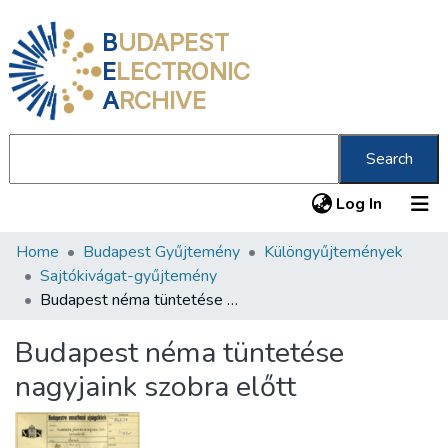
B
UDAPEST
E
LECTRONIC
A
RCHIVE
Search
(current
Log In
Home
Budapest Gyűjtemény
Különgyűjtemények
Communities & Collections
Sajtókivágat-gyűjtemény
All of DSpace
Budapest néma tüntetése nagyjaink szobra előtt
Statistics
Budapest néma tüntetése
About us
nagyjaink szobra előtt