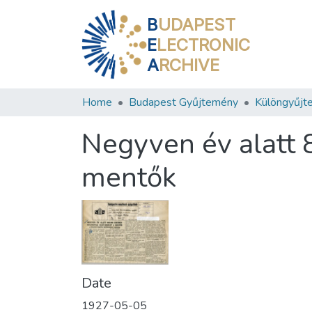
B
UDAPEST
E
LECTRONIC
A
RCHIVE
Home
Budapest Gyűjtemény
Különgyűjt
Negyven év alatt 
mentők
Date
1927-05-05