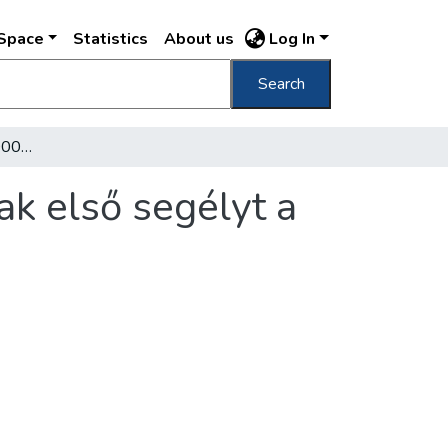
DSpace
Statistics
About us
Log In
Search
Negyven év alatt 800.000 esetben nyújtottak első segélyt a mentők
ak első segélyt a