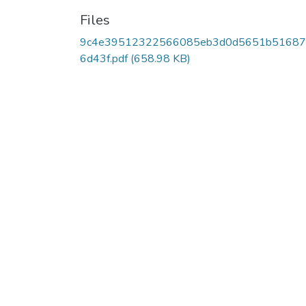
Files
9c4e39512322566085eb3d0d5651b5168
6d43f.pdf
(658.98 KB)