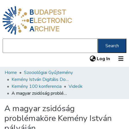
B
UDAPEST
E
LECTRONIC
A
RCHIVE
Search
(current
Log In
Home
Szociológiai Gyűjtemény
Communities & Collections
Kemény István Digitális Dokumentum- és Médiatár
All of DSpace
Kemény 100 konferencia
Videók
A magyar zsidóság problémaköre Kemény István pályáján
Statistics
A magyar zsidóság
About us
problémaköre Kemény István
pályáján