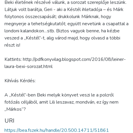
Beki életének részévé válunk, a sorozat szereplője leszünk.
Látjuk volt barátja, Geri - aki a Késtél ihletadója – és Márk
folytonos összecsapását; drukkolunk Márknak, hogy
megnyerje a tehetségkutatót; együtt nevetünk a csapattal a
londoni kalandokon…stb. Biztos vagyok benne, ha kézbe
veszed a „Késtél”-t, alig várod majd, hogy olvasd a többi
részt is!
Kattints: http://pdfkonyvilag.blogspot.com/2016/08/leiner-
laura-bexi-sorozat.html
Kihívás Kérdés:
A „Késtél”-ben Beki melyik könyvet veszi le a polcról
fotózás céljából, amit Lili leszavaz, mondván, ez így nem
„Márkos”?
URI
https://bea.fszek.hu/handle/20.500.14711/51861