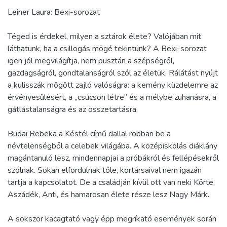
Leiner Laura: Bexi-sorozat
Téged is érdekel, milyen a sztárok élete? Valójában mit
láthatunk, ha a csillogás mögé tekintünk? A Bexi-sorozat
igen jól megvilágítja, nem pusztán a szépségről,
gazdagságról, gondtalanságról szól az életük. Rálátást nyújt
a kulisszák mögött zajló valóságra: a kemény küzdelemre az
érvényesülésért, a „csúcson létre” és a mélybe zuhanásra, a
gátlástalanságra és az összetartásra.
Budai Rebeka a Késtél című dallal robban be a
névtelenségből a celebek világába. A középiskolás diáklány
magántanuló lesz, mindennapjai a próbákról és fellépésekről
szólnak. Sokan elfordulnak tőle, kortársaival nem igazán
tartja a kapcsolatot. De a családján kívül ott van neki Körte,
Aszádék, Anti, és hamarosan élete része lesz Nagy Márk.
A sokszor kacagtató vagy épp megríkató események során