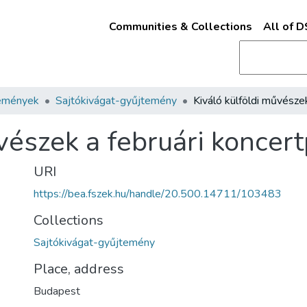
Communities & Collections
All of 
emények
Sajtókivágat-gyűjtemény
űvészek a februári konce
URI
https://bea.fszek.hu/handle/20.500.14711/103483
Collections
Sajtókivágat-gyűjtemény
Place, address
Budapest