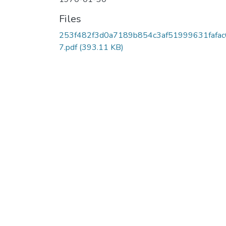
Files
253f482f3d0a7189b854c3af51999631fafac
7.pdf
(393.11 KB)