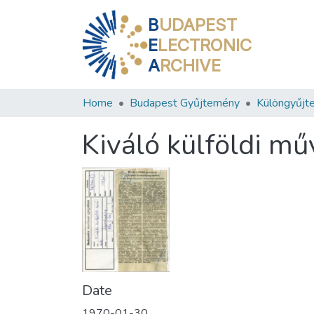
B
UDAPEST
E
LECTRONIC
A
RCHIVE
Home
Budapest Gyűjtemény
Különgyűjt
Kiváló külföldi m
Date
1970-01-30