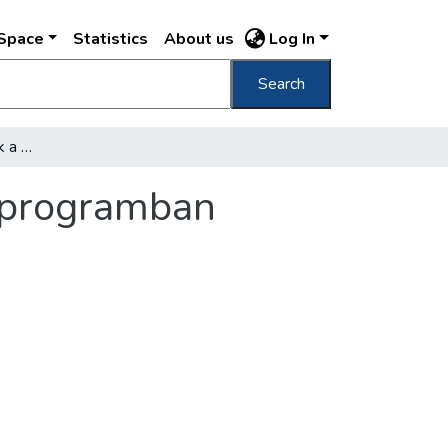
DSpace
Statistics
About us
Log In
Search
Kiváló külföldi művészek a februári koncertprogramban
rtprogramban