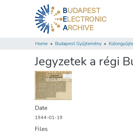
B
UDAPEST
E
LECTRONIC
A
RCHIVE
Home
Budapest Gyűjtemény
Különgyűjt
Jegyzetek a régi 
Date
1944-01-19
Files