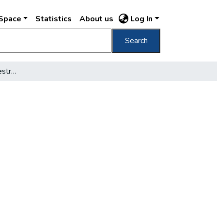
DSpace
Statistics
About us
Log In
Search
Jegyzetek a régi Budapestről