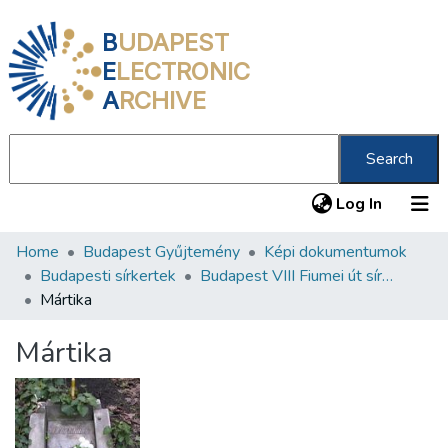
B
UDAPEST
E
LECTRONIC
A
RCHIVE
Search
(current
Log In
Home
Budapest Gyűjtemény
Képi dokumentumok
Communities & Collections
Budapesti sírkertek
Budapest VIII Fiumei út sírkert 2. rész
All of DSpace
Mártika
Statistics
Mártika
About us