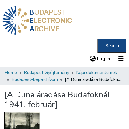
B
UDAPEST
E
LECTRONIC
A
RCHIVE
Search
(current
Log In
Home
Budapest Gyűjtemény
Képi dokumentumok
Communities & Collections
Budapest-képarchívum
[A Duna áradása Budafoknál, 1941. február]
All of DSpace
[A Duna áradása Budafoknál,
Statistics
1941. február]
About us