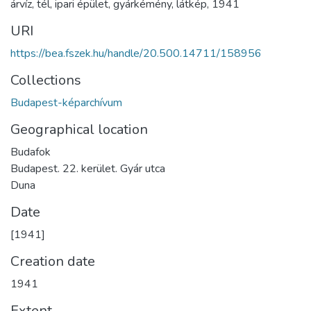
árvíz
,
tél
,
ipari épület
,
gyárkémény
,
látkép
,
1941
URI
https://bea.fszek.hu/handle/20.500.14711/158956
Collections
Budapest-képarchívum
Geographical location
Budafok
Budapest. 22. kerület. Gyár utca
Duna
Date
[1941]
Creation date
1941
Extent