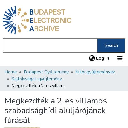
B
UDAPEST
E
LECTRONIC
A
RCHIVE
Search
(current
Log In
Home
Budapest Gyűjtemény
Különgyűjtemények
Communities & Collections
Sajtókivágat-gyűjtemény
All of DSpace
Megkezdték a 2-es villamos szabadsághídi aluljárójának fúrását
Statistics
Megkezdték a 2-es villamos
About us
szabadsághídi aluljárójának
fúrását