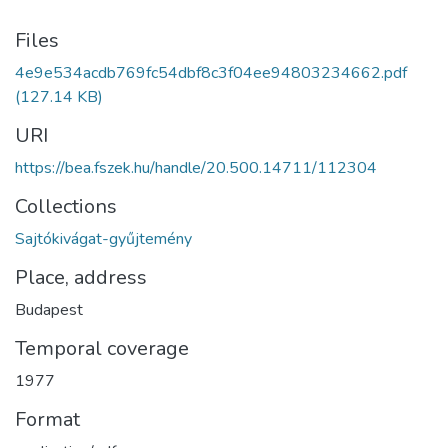
Files
4e9e534acdb769fc54dbf8c3f04ee94803234662.pdf
(127.14 KB)
URI
https://bea.fszek.hu/handle/20.500.14711/112304
Collections
Sajtókivágat-gyűjtemény
Place, address
Budapest
Temporal coverage
1977
Format