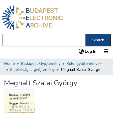
B
UDAPEST
E
LECTRONIC
A
RCHIVE
Search
(current
Log In
Home
Budapest Gyűjtemény
Különgyűjtemények
Communities & Collections
Sajtókivágat-gyűjtemény
Meghalt Szalai György
All of DSpace
Meghalt Szalai György
Statistics
About us