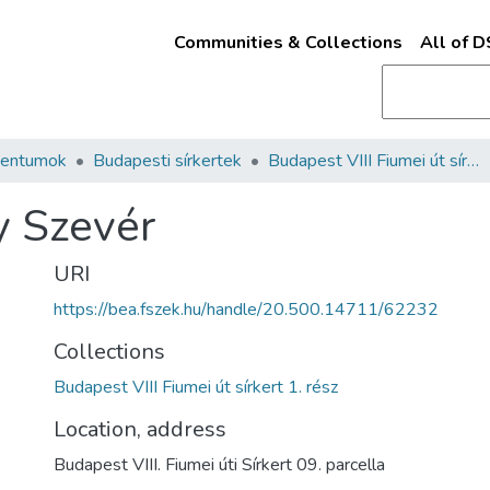
Communities & Collections
All of 
mentumok
Budapesti sírkertek
Budapest VIII Fiumei út sírkert 1. rész
y Szevér
URI
https://bea.fszek.hu/handle/20.500.14711/62232
Collections
Budapest VIII Fiumei út sírkert 1. rész
Location, address
Budapest VIII. Fiumei úti Sírkert 09. parcella