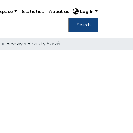
DSpace
Statistics
About us
Log In
Search
Revisnyei Reviczky Szevér