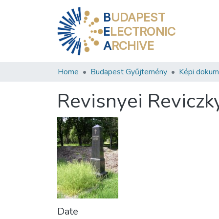
B
UDAPEST
E
LECTRONIC
A
RCHIVE
Home
Budapest Gyűjtemény
Képi doku
Revisnyei Reviczk
Date