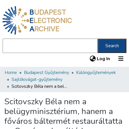
B
UDAPEST
E
LECTRONIC
A
RCHIVE
Search
(current
Log In
Home
Budapest Gyűjtemény
Különgyűjtemények
Communities & Collections
Sajtókivágat-gyűjtemény
All of DSpace
Scitovszky Béla nem a belügyminisztérium, hanem a főváros báltermét restauráltatta az Országos Levéltárban
Statistics
Scitovszky Béla nem a
About us
belügyminisztérium, hanem a
főváros báltermét restauráltatta