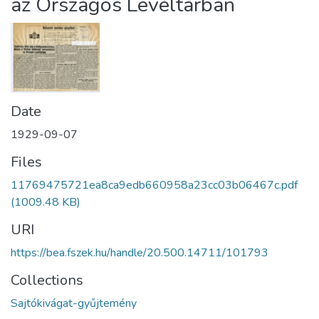
az Országos Levéltárban
Date
1929-09-07
Files
11769475721ea8ca9edb660958a23cc03b06467c.pdf
(1009.48 KB)
URI
https://bea.fszek.hu/handle/20.500.14711/101793
Collections
Sajtókivágat-gyűjtemény