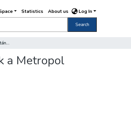
DSpace
Statistics
About us
Log In
Search
Tizenhárom évi szünet után ismét megnyílik a Metropol Szálló
k a Metropol