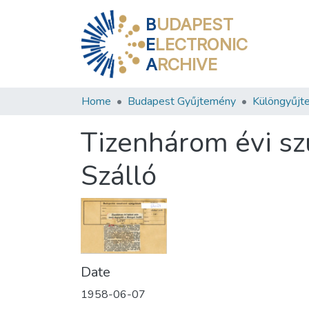
B
UDAPEST
E
LECTRONIC
A
RCHIVE
Home
Budapest Gyűjtemény
Különgyűjt
Tizenhárom évi sz
Szálló
Date
1958-06-07