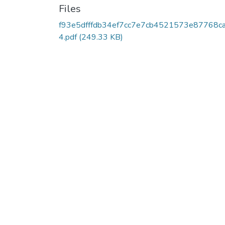
Files
f93e5dfffdb34ef7cc7e7cb4521573e87768c
4.pdf
(249.33 KB)